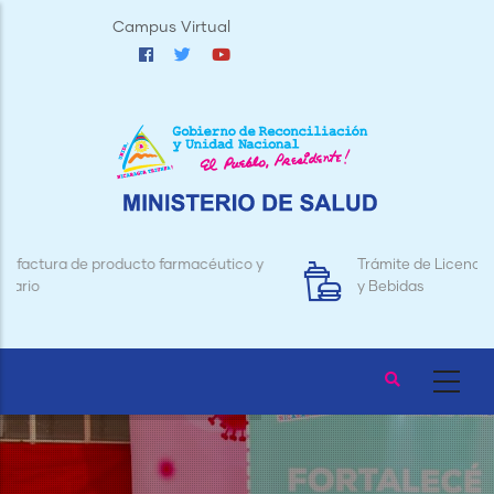
Pasar
Campus Virtual
al
contenido
principal
Trámite de Licencias para Establecimientos de Alimentos
y Bebidas