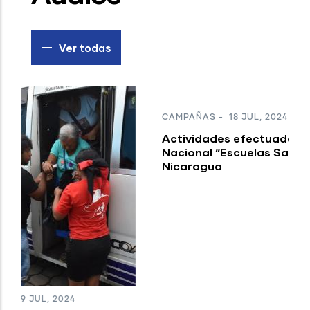
Ver todas
C
P
A
m
CAMPAÑAS
-
18 JUL, 2024