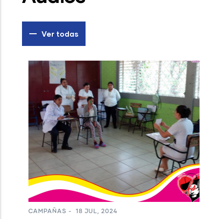
Ver todas
C
P
A
m
CAMPAÑAS
-
18 JUL, 2024