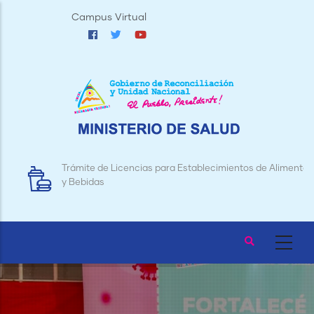
Pasar
Campus Virtual
al
contenido
principal
Trámite de Licencias para Establecimientos de Alimentos
y Bebidas