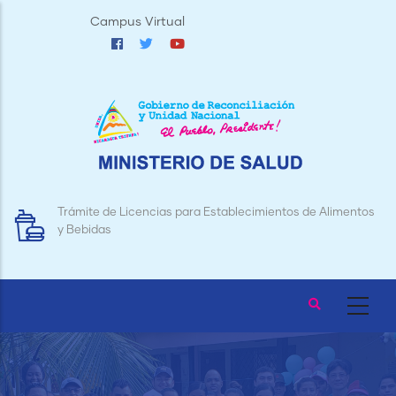
Pasar
Campus Virtual
al
contenido
principal
Trámite de Licencias para Establecimientos de Alimentos
y Bebidas