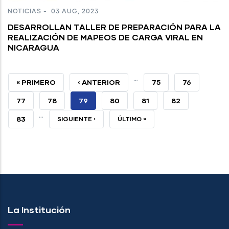
NOTICIAS
-
03 AUG, 2023
DESARROLLAN TALLER DE PREPARACIÓN PARA LA
REALIZACIÓN DE MAPEOS DE CARGA VIRAL EN
NICARAGUA
…
PRIMERA
« PRIMERO
PÁGINA
‹ ANTERIOR
PAGE
75
PAGE
76
PÁGINA
ANTERIOR
PAGE
77
PAGE
78
PÁGINA
79
PAGE
80
PAGE
81
PAGE
82
…
ACTUAL
PAGE
83
SIGUIENTE
SIGUIENTE ›
ÚLTIMA
ÚLTIMO »
PÁGINA
PÁGINA
La Institución