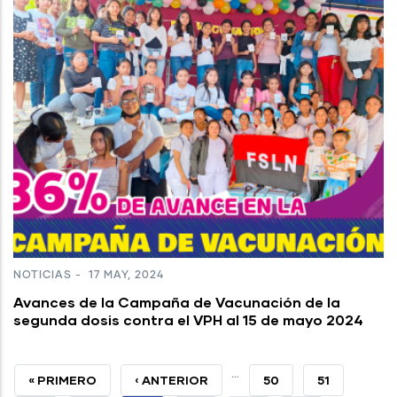
NOTICIAS
-
17 MAY, 2024
Avances de la Campaña de Vacunación de la
segunda dosis contra el VPH al 15 de mayo 2024
…
PRIMERA
« PRIMERO
PÁGINA
‹ ANTERIOR
PAGE
50
PAGE
51