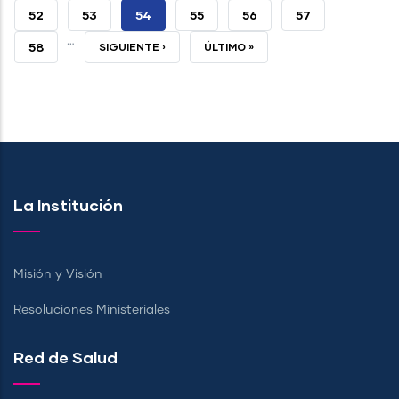
PÁGINA
ANTERIOR
PAGE
52
PAGE
53
PÁGINA
54
PAGE
55
PAGE
56
PAGE
57
…
ACTUAL
PAGE
58
SIGUIENTE
SIGUIENTE ›
ÚLTIMA
ÚLTIMO »
PÁGINA
PÁGINA
La Institución
Misión y Visión
Resoluciones Ministeriales
Red de Salud