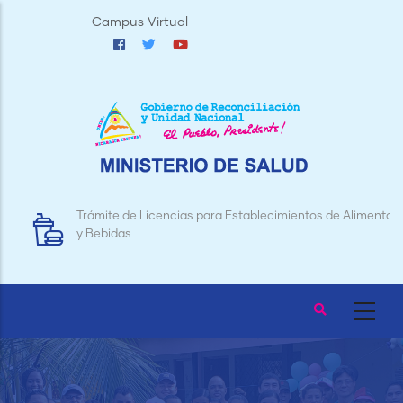
Pasar
Campus Virtual
al
contenido
principal
Trámite de Licencias para Establecimientos de Alimentos
y Bebidas