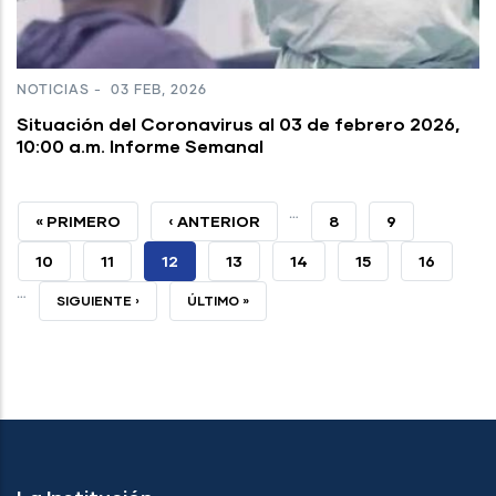
NOTICIAS
-
03 FEB, 2026
Situación del Coronavirus al 03 de febrero 2026,
10:00 a.m. Informe Semanal
…
PRIMERA
« PRIMERO
PÁGINA
‹ ANTERIOR
PAGE
8
PAGE
9
PÁGINA
ANTERIOR
PAGE
10
PAGE
11
PÁGINA
12
PAGE
13
PAGE
14
PAGE
15
PAGE
16
…
ACTUAL
SIGUIENTE
SIGUIENTE ›
ÚLTIMA
ÚLTIMO »
PÁGINA
PÁGINA